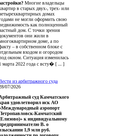
застройки?
Многие владельцы
квартир в старых двух-, трех- или
четырехквартирных домах
годами не могли оформить свою
недвижимость как полноценный
частный дом. С точки зрения
документов они жили в
многоквартирном доме, а по
факту – в собственном блоке с
отдельным входом и огородом
под окном. Ситуация изменилась
1 марта 2022 года с всту� [ ... ]
Вести из арбитражного суда
28/07/2026
Арбитражный суд Камчатского
края удовлетворил иск АО
«Международный аэропорт
Петропавловск-Камчатский
(Елизово)» к индивидуальному
предпринимателю В. о
взыскании 1,9 млн руб.
задолженности по договору