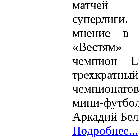
матчей 
суперлиг
мнение в 
«Вестям» 
чемпион 
трехкратны
чемпионато
мини-футбо
Аркадий Бел
Подробнее...