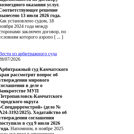
возмездного оказания услуг.
Соответствующее решение
вынесено 13 июля 2026 года.
Как установлено судом, 18
ноября 2024 года между
сторонами заключен договор, по
условиям которого аэропо [ ... ]
Вести из арбитражного суда
28/07/2026
Арбитражный суд Камчатского
края рассмотрит вопрос об
утверждении мирового
соглашения в деле о
банкротстве МУП
Петропавловск-Камчатского
городского округа
«Спецдорремстрой» (дело №
А24-3192/2025). Ходатайство об
утверждении соглашения
поступило в суд 9 июля 2026
года.
Напомним, в ноябре 2025
года суд ввел в отношении