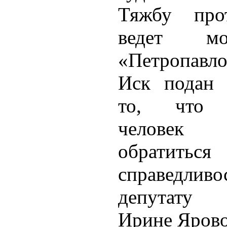
Тяжбу про
ведет мол
«Петропавло
Иск подан 
то, что 
человек
обратит
справедли
депутату
Ирине Ярово