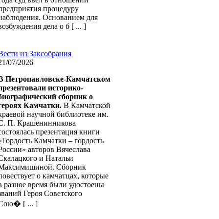
предприятия процедуру
наблюдения. Основанием для
возбуждения дела о б [ ... ]
Вести из Заксобрания
21/07/2026
В Петропавловске-Камчатском
презентовали историко-
биографический сборник о
героях Камчатк
и.
В Камчатской
краевой научной библиотеке им.
С. П. Крашенинникова
состоялась презентация книги
«Гордость Камчатки – гордость
России» авторов Вячеслава
Скалацкого и Натальи
Максимишиной. Сборник
повествует о камчатцах, которые
в разное время были удостоены
званий Героя Советского
Сою� [ ... ]