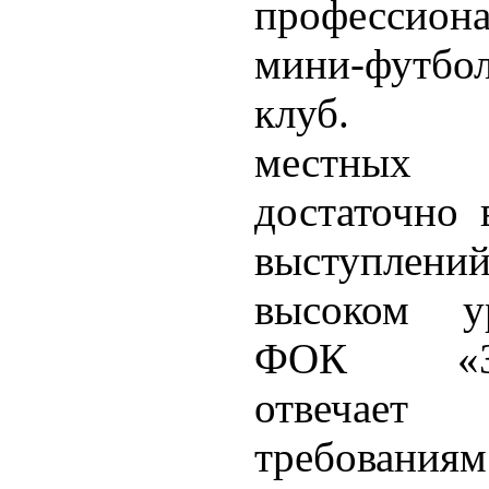
профессион
мини-футбо
клуб. У
местных 
достаточно 
выступлений
высоком у
ФОК «Зв
отвечае
требованиям