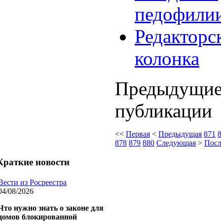
педофили
Редакторс
колонка
Предыдущи
публикации
<<
Первая
<
Предыдущая
871
878
879
880
Следующая
>
Посл
Краткие
новости
Вести из Росреестра
04/08/2026
Что нужно знать о законе для
домов блокированной