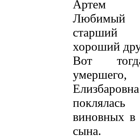
Артем С
Любимы
старший
хороший др
Вот тог
умершего
Елизбаровн
поклялась 
виновных в 
сына.