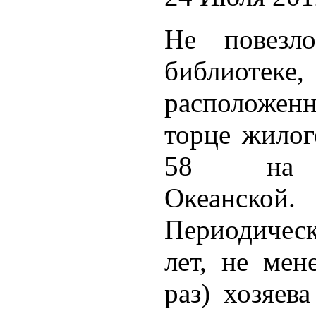
Не повезло
библиотеке,
располож
торце жило
58 на 
Океанской.
Периодичес
лет, не мен
раз) хозяев