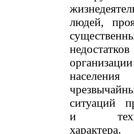
жизнедеятел
людей, про
существенн
недоста
организаци
населе
чрезвычайн
ситуаций п
и техно
характера.