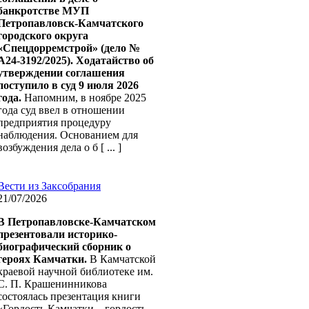
банкротстве МУП
Петропавловск-Камчатского
городского округа
«Спецдорремстрой» (дело №
А24-3192/2025). Ходатайство об
утверждении соглашения
поступило в суд 9 июля 2026
года.
Напомним, в ноябре 2025
года суд ввел в отношении
предприятия процедуру
наблюдения. Основанием для
возбуждения дела о б [ ... ]
Вести из Заксобрания
21/07/2026
В Петропавловске-Камчатском
презентовали историко-
биографический сборник о
героях Камчатк
и.
В Камчатской
краевой научной библиотеке им.
С. П. Крашенинникова
состоялась презентация книги
«Гордость Камчатки – гордость