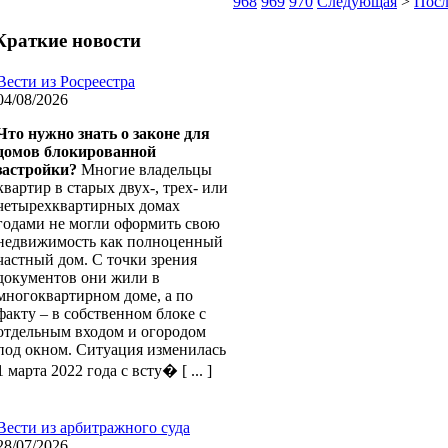
968
969
970
Следующая
>
Посл
Краткие
новости
Вести из Росреестра
04/08/2026
Что нужно знать о законе для
домов блокированной
застройки?
Многие владельцы
квартир в старых двух-, трех- или
четырехквартирных домах
годами не могли оформить свою
недвижимость как полноценный
частный дом. С точки зрения
документов они жили в
многоквартирном доме, а по
факту – в собственном блоке с
отдельным входом и огородом
под окном. Ситуация изменилась
1 марта 2022 года с всту� [ ... ]
Вести из арбитражного суда
28/07/2026