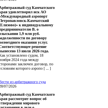
Арбитражный суд Камчатского
края удовлетворил иск АО
«Международный аэропорт
Петропавловск-Камчатский
(Елизово)» к индивидуальному
предпринимателю В. о
взыскании 1,9 млн руб.
задолженности по договору
возмездного оказания услуг.
Соответствующее решение
вынесено 13 июля 2026 года.
Как установлено судом, 18
ноября 2024 года между
сторонами заключен договор, по
условиям которого аэропо [ ... ]
Вести из арбитражного суда
28/07/2026
Арбитражный суд Камчатского
края рассмотрит вопрос об
утверждении мирового
соглашения в деле о