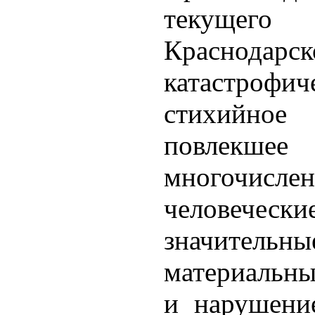
текущего
Краснодарс
катастрофич
стихийное 
повлекшее
многочисле
человечески
значительны
материальн
и нарушени