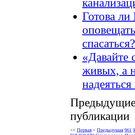
канализа
Готова ли
оповещать
спасаться?
«Давайте 
живых, а 
надеяться 
Предыдущи
публикации
<<
Первая
<
Предыдущая
961