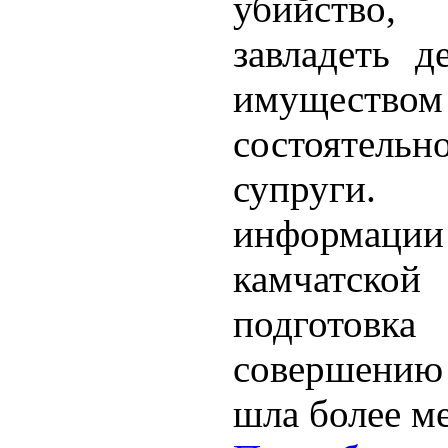
убийство,
завладеть д
имуществом
состоятельн
супруг
информации
камчатской
подгот
совершению
шла более ме