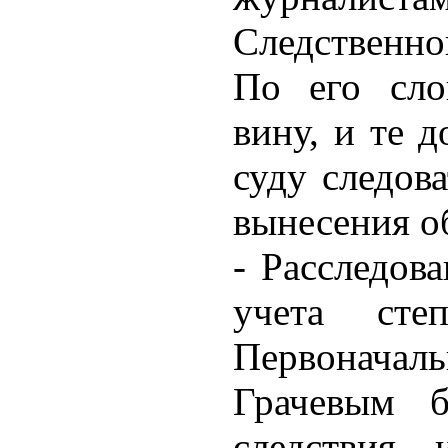
Следственно
По его сло
вину, и те д
суду следов
вынесения о
- Расследова
учета сте
Первоначал
Грачевым б
следствия, 