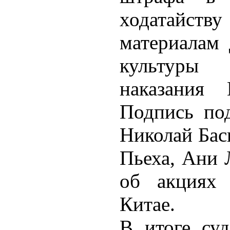
ходатайст
материалам 
культуры 
наказания
Подпись по
Николай Бас
Пьеха, Ани 
об акциях
Китае.
В итоге су