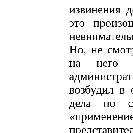
извинения д
это произо
невнимательн
Но, не смот
на него 
администр
возбудил в 
дела по с
«примене
представи