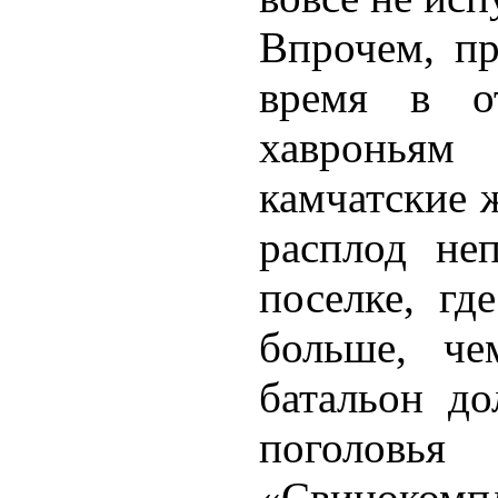
Впрочем, пр
время в о
хавроньям 
камчатские 
расплод неп
поселке, гд
больше, че
батальон до
поголо
«Свиноком