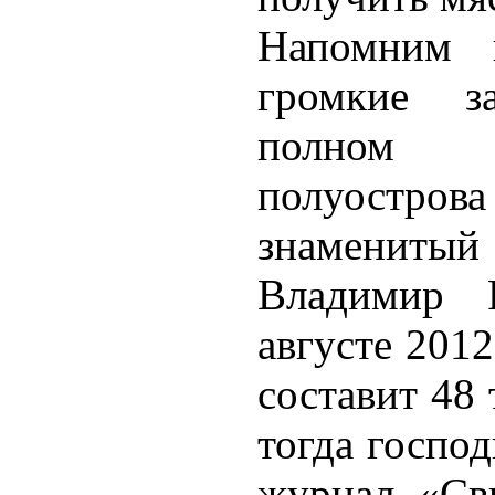
Напомним 
громкие з
полном 
полуостр
знамениты
Владимир 
августе 2012
составит 48 
тогда госпо
журнал «Св