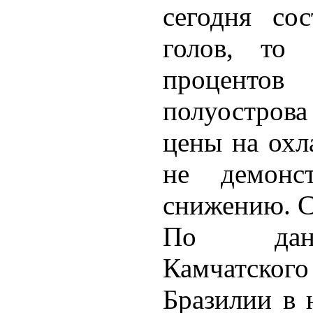
сегодня со
голов, то
проценто
полуострова
цены на охл
не демонс
снижению. С
По данн
Камчатско
Бразилии в 