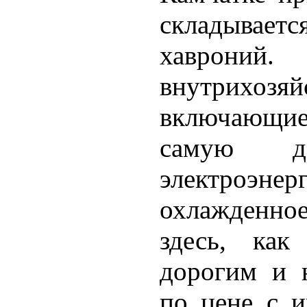
складываетс
хаврони
внутрихоз
включающие 
самую д
электроэн
охлажденно
здесь, как
дорогим и 
по цене с 