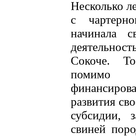
Несколько ле
с чартерно
начинала 
деятельност
Сокоче. То
помимо п
финансиров
развития св
субсидии, 
свиней пор