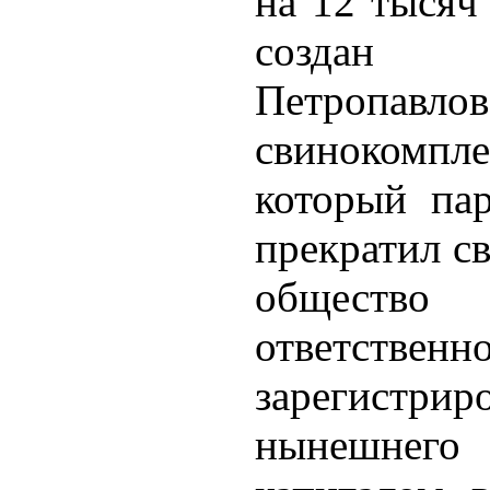
на 12 тысяч 
создан 
Петропавло
свинокомп
который пар
прекратил с
обществ
ответст
зарегистри
нынешнег