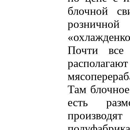
блочной св
рознично
«охлажденко
Почти все 
располаг
мясоперер
Там блочное
есть разм
производ
полуфабрик