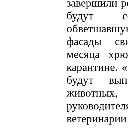
завершили р
будут со
обветшавш
фасады св
месяца хрю
карантине. 
будут выпо
животных
руководи
ветеринар