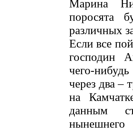
Марина Ни
поросята б
различных з
Если все пой
господин А
чего-нибудь
через два – 
на Камчатк
данным ст
нынеш