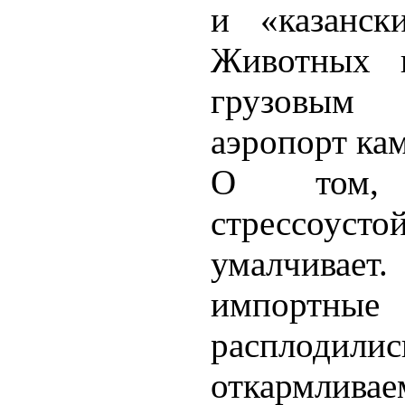
и «казанск
Животных п
грузовым
аэропорт ка
О том,
стрессоус
умалчива
импортные
расплодил
откармлива