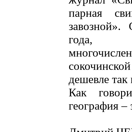
парная св
завозной».
года, 
многочислен
сокочинс
дешевле так 
Как говори
география – 