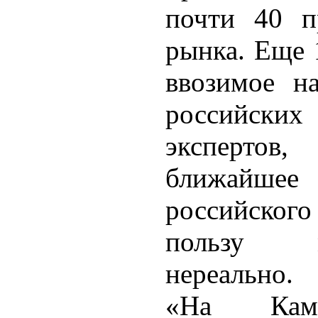
почти 40 п
рынка. Еще 
ввозимое н
российских
экспертов,
ближайше
российског
пользу м
нереально.
«На Камч