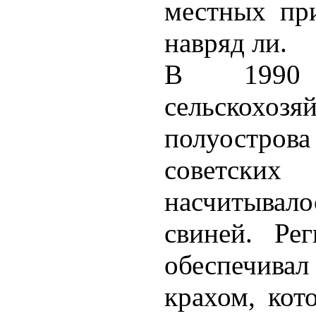
местных при
навряд ли.
В 1990
сельскохо
полуостров
советских
насчитыва
свиней. Ре
обеспечивал
крахом, кот