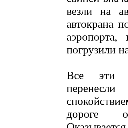
везли на а
автокрана п
аэропорта,
погрузили на
Все эти 
перенес
спокойстви
дороге о
Оказывае