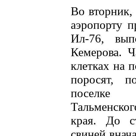
Во вторник, 
аэропорту п
Ил-76, вып
Кемерова. Ч
клетках на 
поросят, п
поселке
Тальменско
края. До с
свиней внач