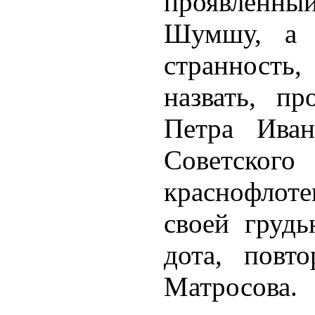
проявленн
Шумшу, а к
странност
назвать, п
Петра Иван
Советского
краснофлот
своей грудь
дота, повт
Матросова. 