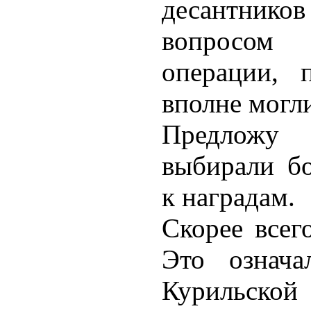
десантнико
вопросом
операции, 
вполне могли
Предложу
выбирали бо
к наградам.
Скорее всег
Это означа
Курильско