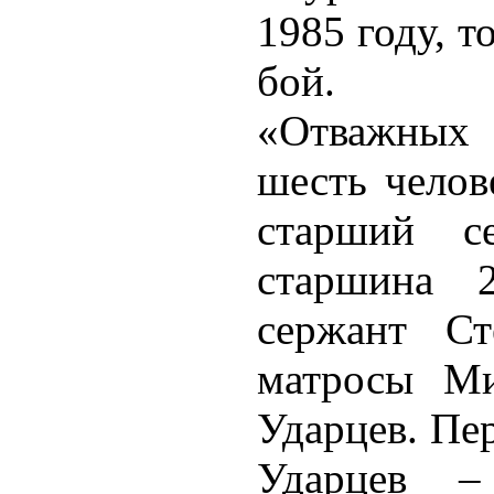
1985 году, т
бой.
«Отважных
шесть челов
старший с
старшина 
сержант Ст
матросы Ми
Ударцев. Пе
Ударцев –