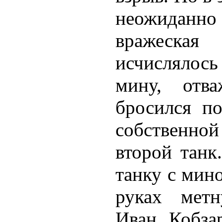
неожиданн
вражеск
исчислялос
мину, отва
бросился п
собственн
второй танк
танку с мино
руках метн
Иван Кобзар