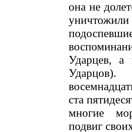
она не доле
уничтожи
подоспевш
воспоминани
Ударцев, а
Ударцов).
восемнадцат
ста пятидеся
многие мо
подвиг свои