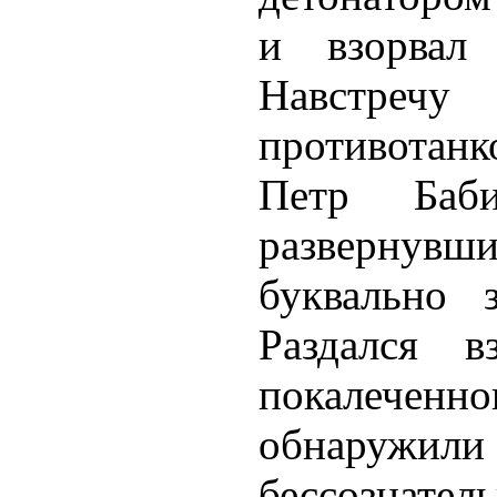
и взорвал
Навстре
противота
Петр Баб
развернувш
буквально 
Раздался в
покалечен
обнаруж
бессознат