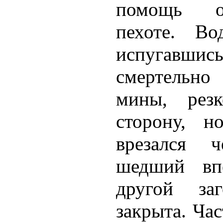
помощь от
пехоте. Во
испугавшис
смертельно
мины, рез
сторону, н
врезался ч
шедший впе
другой за
закрыта. Час