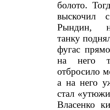
болото. Тог
выскочил 
Рындин, н
танку подня
фугас прям
на него т
отбросило ме
а на него у
стал «утюжи
Власенко ки