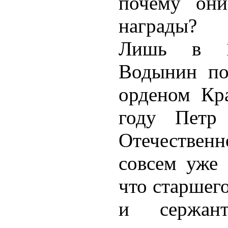
почему они
награды?
Лишь в 1
Водынин по
орденом Кр
году Петр
Отечествен
совсем уже 
что старшег
и сержан