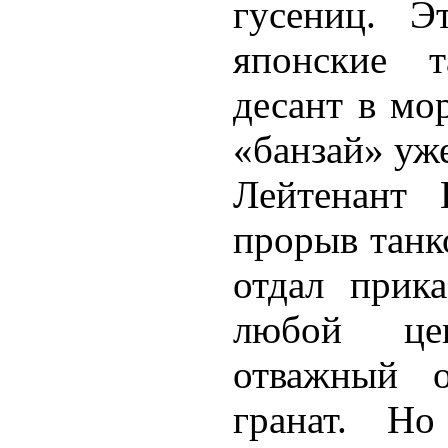
гусениц. 
японские т
десант в мо
«банзай» уже
Лейтенант 
прорыв танко
отдал прика
любой це
отважный о
гранат. Но