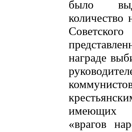
было выд
количество 
Советско
представл
награде выб
руковод
коммунист
крестьянск
имеющих р
«врагов на