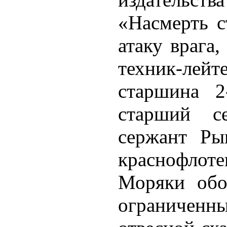
«Насмерть с
атаку врага,
техник-лей
старшина 2
старший с
сержант Ры
краснофло
Моряки обо
ограничен