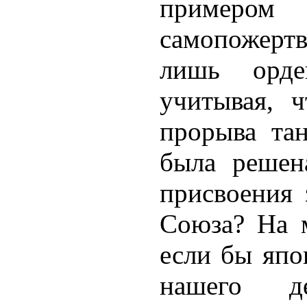
примеро
самопожерт
лишь орде
учитывая, ч
прорыва тан
была решен
присвоения 
Союза? На м
если бы япо
нашего д