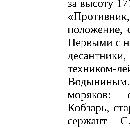
за высоту 17
«Противни
положение, 
Первыми с н
десантники,
техником
Водыниным
моряков: 
Кобзарь, ста
сержант С