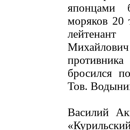
японцами 
моряков 20 
лейтенант
Михайлович 
противник
бросился по
Тов. Водыни
Василий Ак
«Курильски