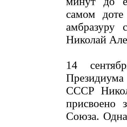
минут до е
самом доте
амбразуру 
Николай Але
14 сентяб
Президиум
СССР Никол
присвоено з
Союза. Одна