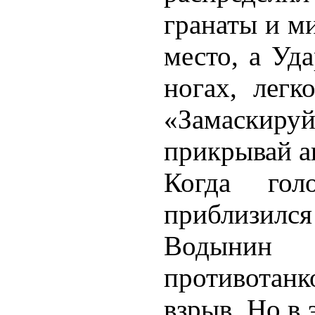
гранаты и м
место, а Уда
ногах, легк
«Замаскиру
прикрывай а
Когда гол
приблизил
Водынин
противотанк
взрыв. Но в