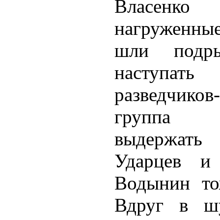
Власенко
нагруженные
шли подры
наступать
разведчиков
группа я
выдержать
Ударцев и
Водынин то
Вдруг в ш