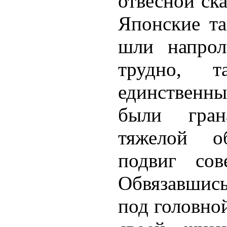
отвесной ска
Японские та
шли напрол
трудно, 
единственн
были гран
тяжелой об
подвиг со
Обвязавшись
под головно