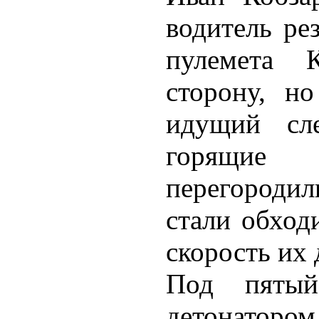
водитель рез
пулемета 
сторону, но
идущий сл
горящие 
перегороди
стали обход
скорость их
Под пяты
детонатором