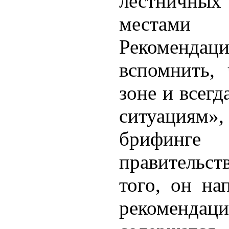
лестничны
местами
Рекомендац
вспомнить,
зоне и всег
ситуациям»,
брифинге
правительс
того, он на
рекоменда