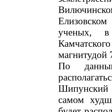
Вилючинско
Елизовско
ученых, 
Камчатского
магнитудой 
По данны
располага
Шипунский
самом худш
будет распол