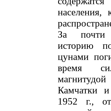
содержатс
населения,
распростран
За почти 
историю по
цунами пог
время си
магнитудо
Камчатки и
1952 г., о