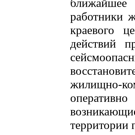
ближайшее
работники ж
краевого ц
действий пр
сейсмоопас
восстано
жилищно-ко
оперативн
возникаю
территории г