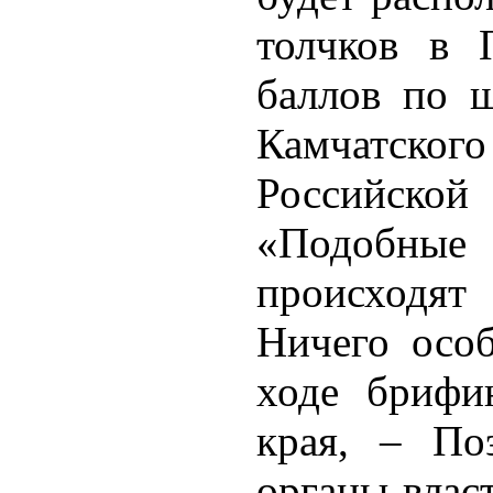
толчков в 
баллов по ш
Камчатског
Российской
«Подобные
происходят
Ничего особ
ходе брифин
края, – По
органы влас