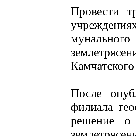
Провести т
учреждениях
мунально
землетрясе
Камчатского
После опуб
филиала ге
решение о
землетрясен