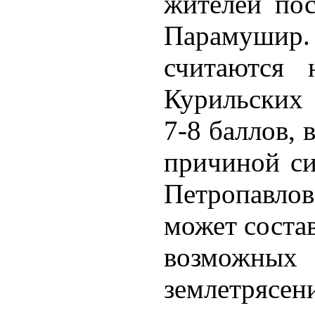
жителей пос
Парамушир
считаются
Курильских 
7-8 баллов, 
причиной си
Петропавло
может состав
возможны
землетряс