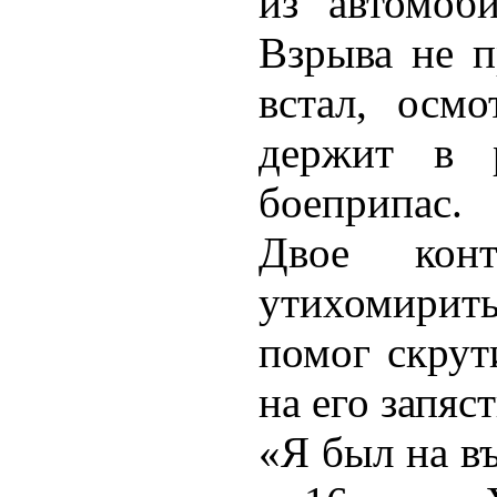
из автомоб
Взрыва не п
встал, осм
держит в 
боеприпас.
Двое кон
утихомирить
помог скрут
на его запяс
«Я был на в