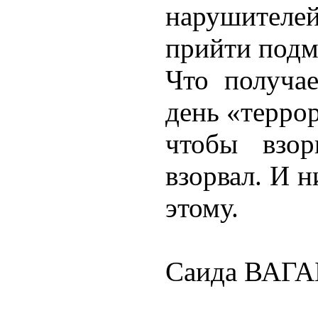
нарушителей
прийти подм
Что получае
день «терро
чтобы взор
взорвал. И н
этому.
Саида ВАГА