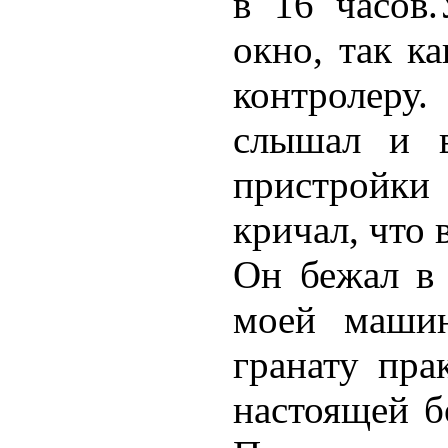
в 16 часов
окно, так к
контролер
слышал и в
пристройки 
кричал, что 
Он бежал в 
моей машин
гранату пра
настоящей бо