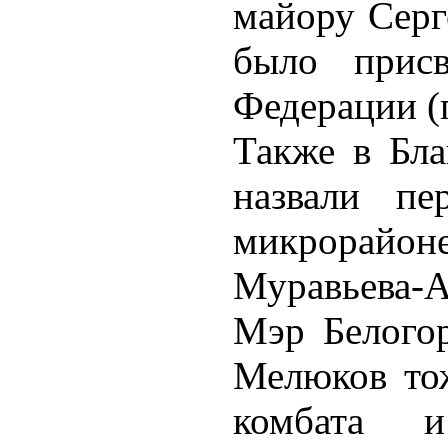
майору Серг
было присв
Федерации (
Также в Бла
назвали пе
микрорайон
Муравьева-А
Мэр Белогор
Мелюков тож
комбата 