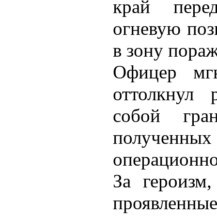
край перед
огневую поз
в зону пора
Офицер мгн
оттолкнул 
собой гра
полученны
операционно
За героизм,
проявленные