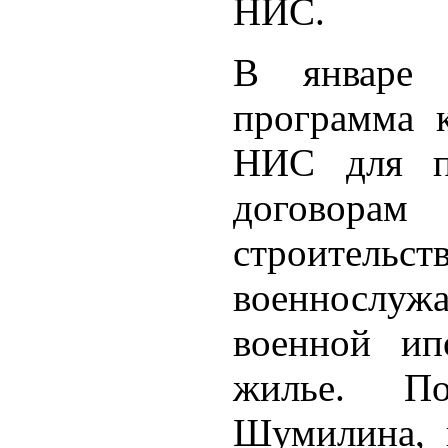
НИС.
В январе 
программа к
НИС для п
договорам
строительс
военнослуж
военной ип
жилье. П
Шумилина, 