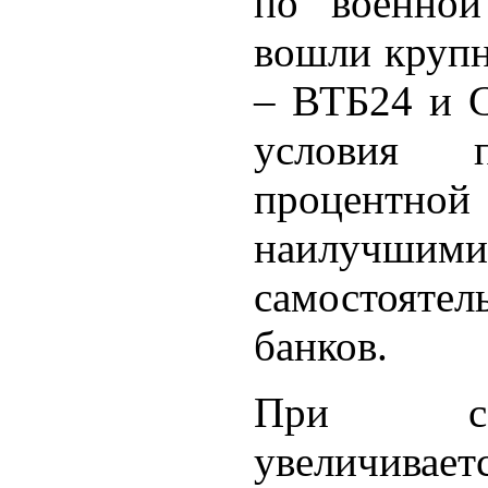
по военной
вошли крупн
– ВТБ24 и С
условия 
процентн
наилуч
самостоят
банков.
При сов
увеличив