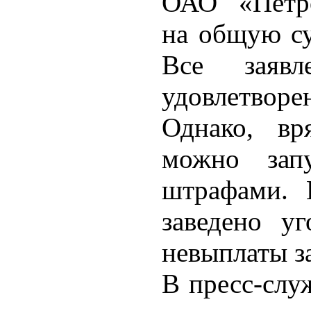
ОАО «Петро
на общую су
Все заявл
удовлетворе
Однако, вр
можно запу
штрафами. 
заведено у
невыплаты з
В пресс-слу