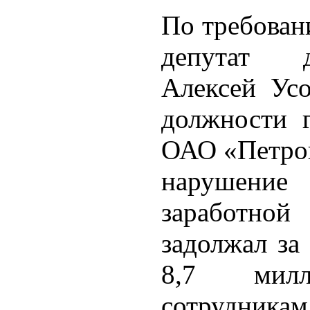
По требован
депутат д
Алексей Ус
должности 
ОАО «Петроп
нарушени
заработной
задолжал за
8,7 мил
сотрудникам