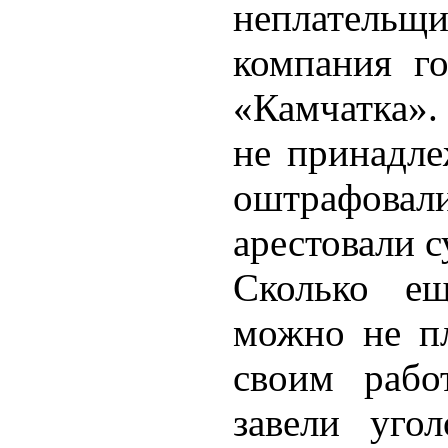
неплательщ
компания г
«Камчатка».
не принадле
оштрафова
арестовали 
Сколько е
можно не пл
своим рабо
завели уго