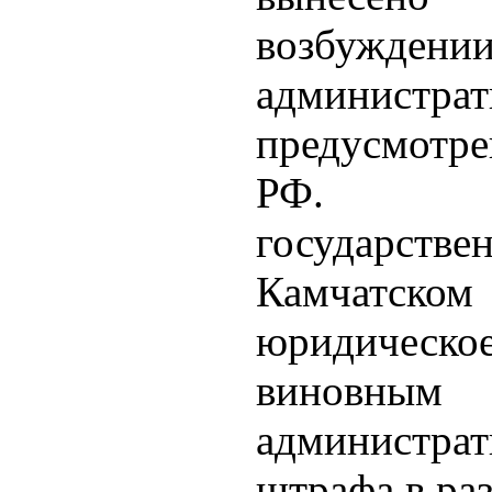
возбуж
администра
предусмотре
РФ. По
государстве
Камчатско
юридичес
виновным
администрат
штрафа в раз