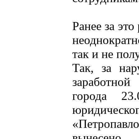
Ранее за это
неоднократ
так и не пол
Так, за на
заработно
города 23
юридиче
«Петропав
вынесено