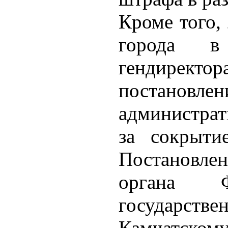
Кроме того,
города в
гендире
постановлен
администра
за сокрыти
Постановле
органа Ф
государст
Камчатскому