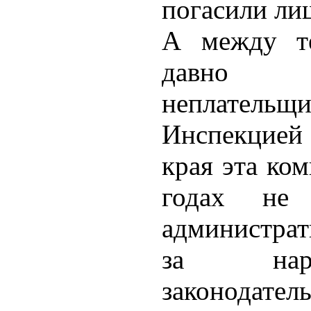
погасили лиш
А между т
давно я
неплател
Инспекцией
края эта ко
годах не 
администра
за нару
законодател