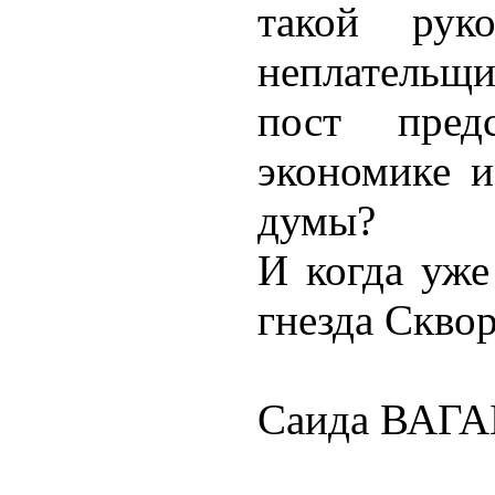
такой рук
неплательщ
пост пред
экономике и
думы?
И когда уже
гнезда Скво
Саида ВАГА