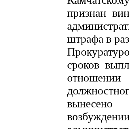
признан ви
администрат
штрафа в раз
Прокуратур
сроков выпл
отношении
должностн
вынесено
возбуж