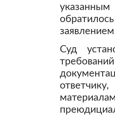
указанны
обратилось
заявлением
Суд устан
требов
докумен
ответчи
материала
преюдициа