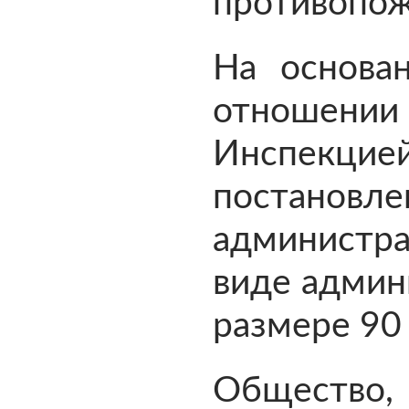
противопож
На основа
отношени
Инспек
постанов
администр
виде админ
размере 90
Общество,