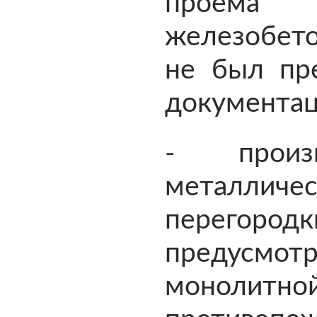
проема
железобет
не был пр
документац
- произв
металли
перего
предусмо
монолитн