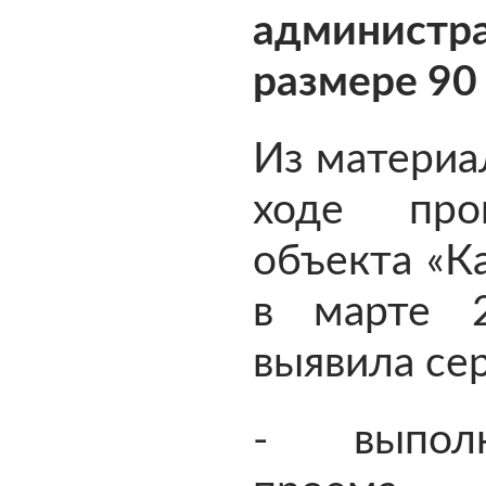
админист
размере 90
Из материал
ходе пров
объекта «К
в марте 2
выявила се
- выполн