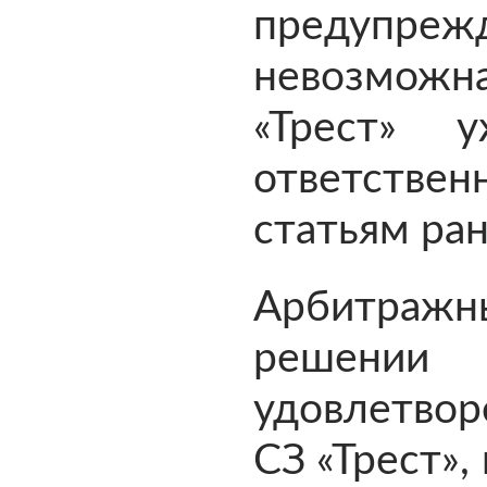
предупрежд
невозможн
«Трест» 
ответствен
статьям ран
Арбитра
решен
удовлетво
СЗ «Трест»,