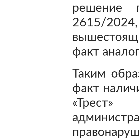
решение
2615/2
вышестоящ
факт анало
Таким обра
факт налич
«Трес
администра
правонаруш