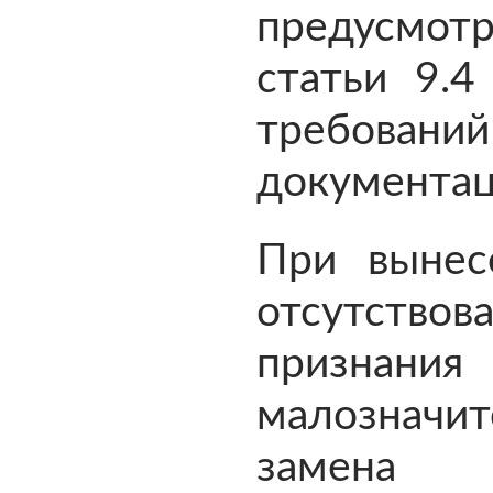
предусмо
статьи 9.
требов
документац
При вынес
отсутство
призна
малозначи
замен