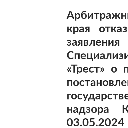
Арбитражн
края отка
заяв
Специализ
«Трест» о 
постано
государств
надзора К
03.05.2