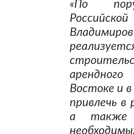
«По пору
Российской
Владим
реализуе
строител
арендног
Востоке и в
привлечь в 
а также 
необходи