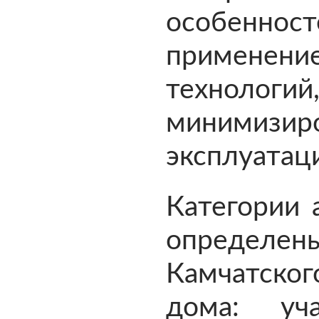
особеннос
применени
техноло
минимизиро
эксплуатац
Категории 
определе
Камчатског
дома: уча