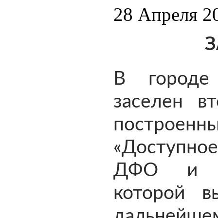
28 Апреля 2
З
В городе
заселен в
построенны
«Доступно
ДФО и А
которой в
дальнейше