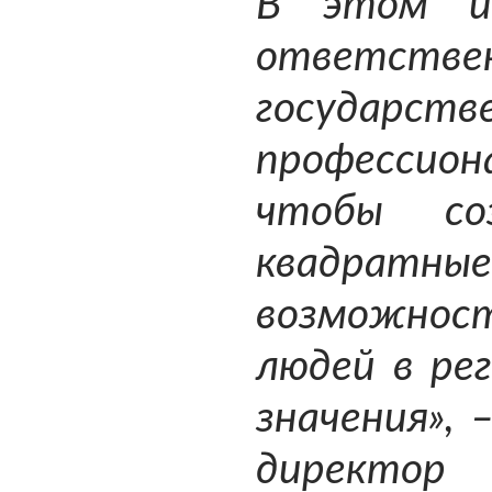
В этом и 
ответств
государс
профессио
чтобы со
квадратны
возможност
людей в ре
значения»,
директ