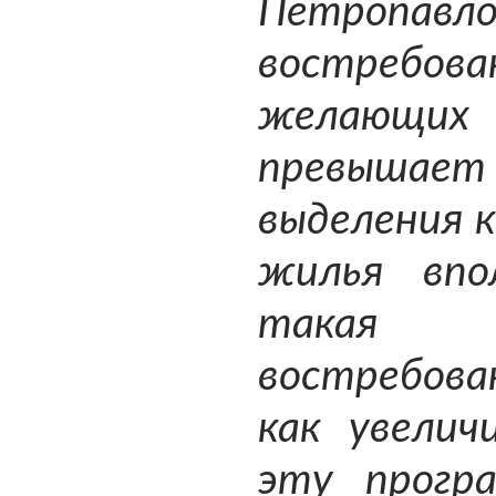
Петропавло
востребова
желающих
превыша
выделения 
жилья впо
такая 
востребов
как увелич
эту прогр