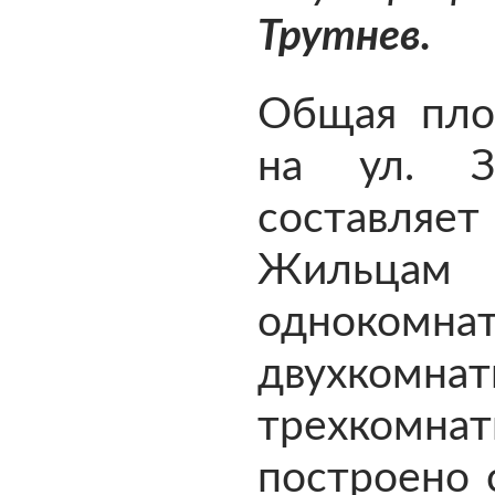
Трутнев.
Общая пло
на ул. З
составляет
Жильцам 
однок
двухко
трехкомна
построено 