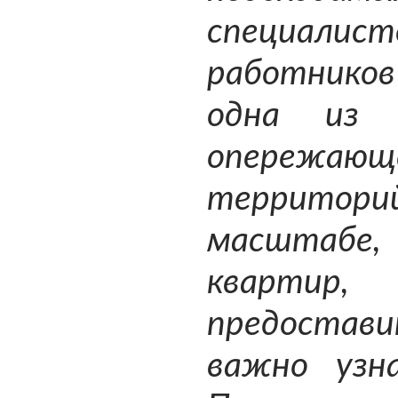
специалист
работнико
одна из 
опережающ
территори
масштабе, 
квартир
предостав
важно узн