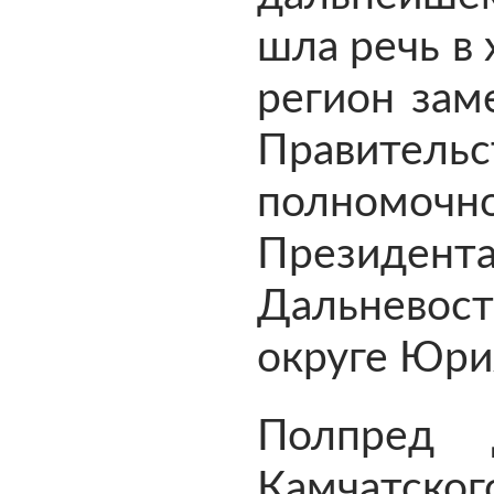
шла речь в 
регион зам
Правите
полномоч
Прези
Дальневос
округе Юри
Полпред 
Камчатск