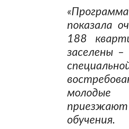
«Програм
показала оч
188 кварт
заселены –
специальн
востребов
молодые
приезжают 
обучения