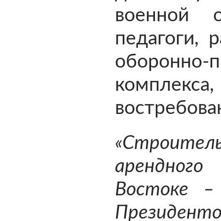
военной 
педагоги, 
оборонно-
комплекса
востребова
«Строите
арендног
Востоке – 
Президен