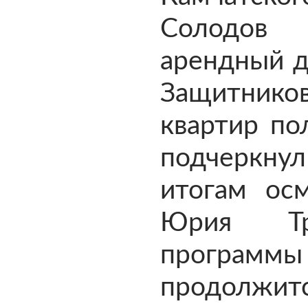
Солодов
арендный д
Защитнико
квартир по
подчеркну
итогам ос
Юрия Тру
програм
продолжитс