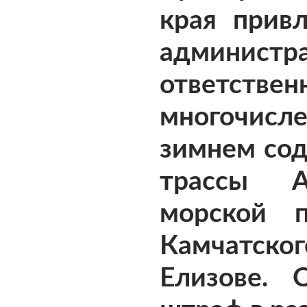
края прив
администр
ответс
многочисл
зимнем со
трассы А
морской п
Камчатск
Елизове. 