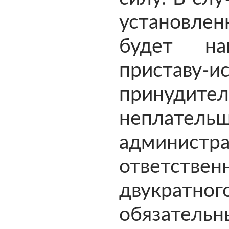
установл
будет на
приставу
принудите
неплат
администра
ответст
двукратног
обязательн