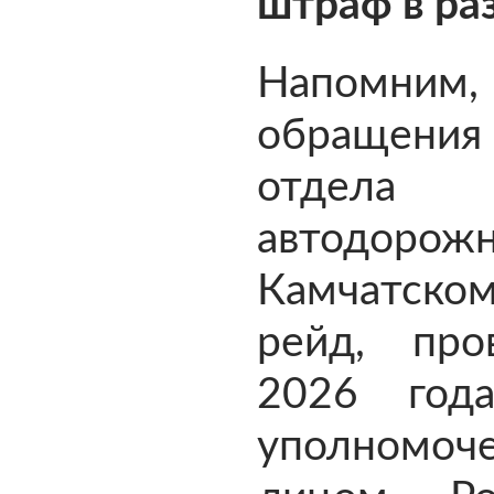
штраф в ра
Напомним
обращени
отдела 
автодоро
Камчатском
рейд, про
2026 год
уполномо