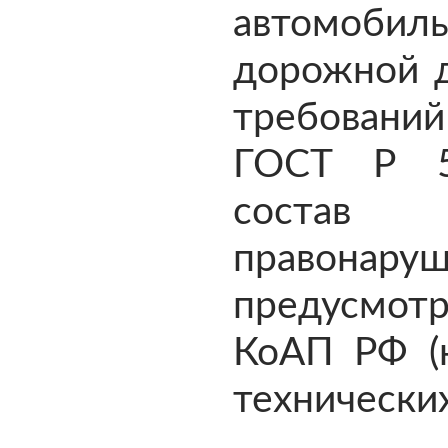
автомоби
дорожной д
требований
ГОСТ Р 5
состав а
правонаруш
предусмотр
КоАП РФ (
технических