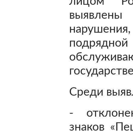
лицом Ро
выявлен
нарушен
подрядн
обслужи
государств
Среди выяв
- отклон
знаков «Пе