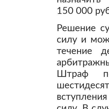
150 000 ру
Решение су
силу и мож
течение д
арбитражны
Штраф п
шестидесят
вступлени
силу. В сл