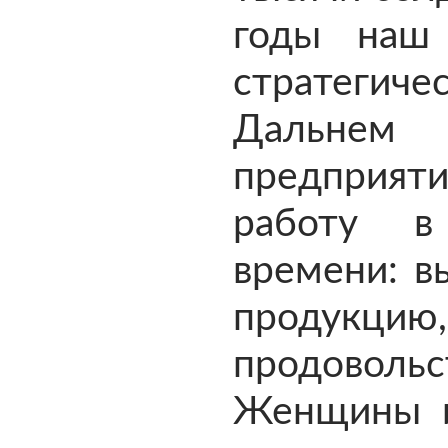
годы наш
стратегич
Дальнем 
предприят
работу в
времени: в
продукц
продоволь
Женщины и