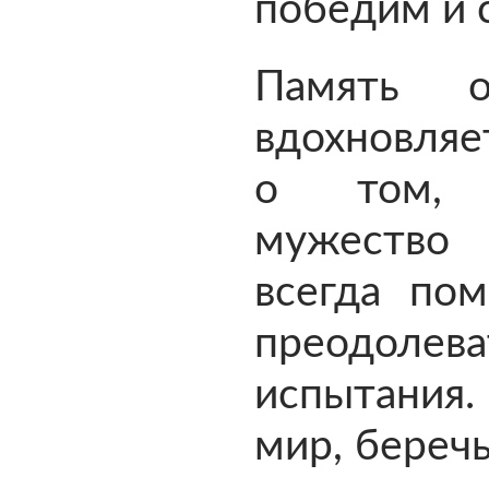
победим и с
Память 
вдохновляе
о том, ч
мужество
всегда по
преодоле
испытания.
мир, беречь