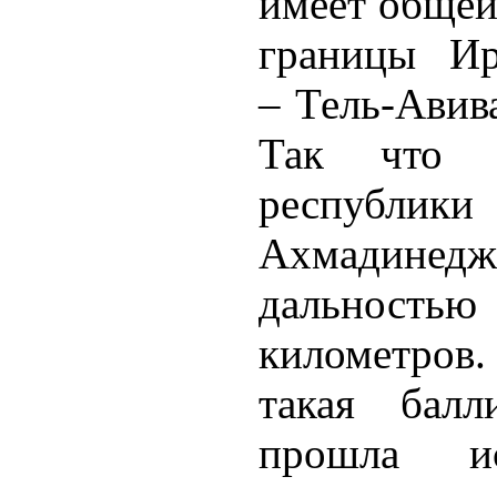
имеет общей
границы Ир
– Тель-Авив
Так что п
респуб
Ахмадинеджа
дальностью
километров.
такая балл
прошла и