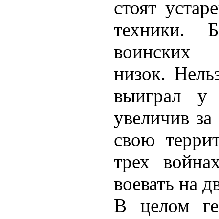
стоят устар
техники. 
воинских 
низок. Нель
выиграл у 
увеличив за
свою терри
трех война
воевать на д
В целом ге