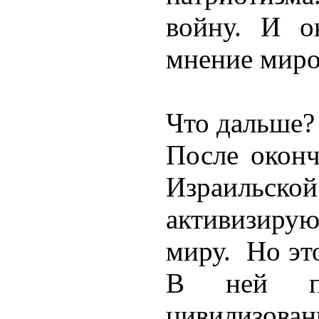
войну. И о
мнение миро
Что дальше?
После оконч
Израильско
активизирую
миру. Но это
В ней пр
цивилизован