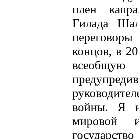
плен капра
Гилада Шал
переговоры
концов, в 2
всеобщу
предупредив
руководит
войны. Я 
мировой и
государств