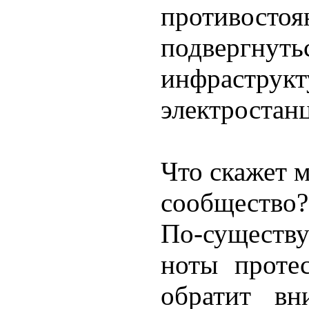
противос
подвергнут
инфрастру
электростанц
Что скажет 
сообщество?
По-существу
ноты проте
обратит вн