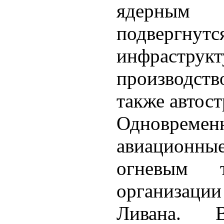
ядерным
подвергнут
инфрастру
производст
также автос
Одновреме
авиационн
огневым 
организаци
Ливана. 