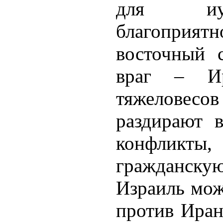
для иуд
благоприя
восточный 
враг – Ир
тяжелове
раздирают 
конфликты,
гражданс
Израиль мож
против Иран