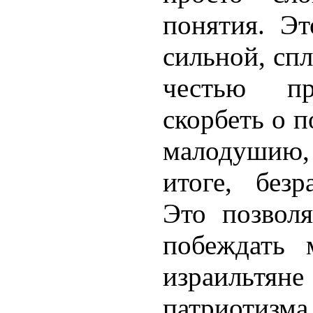
понятия. Эт
сильной, спл
честью пре
скорбеть о п
малодушию,
итоге, безр
Это позволя
побеждать 
израильтян
патриотизм