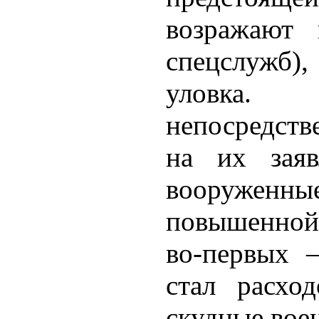
возражают 
спецслужб),
уловка.
непосредст
на их заяв
вооружен
повышенной 
во-первых 
стал расхо
скудные вое