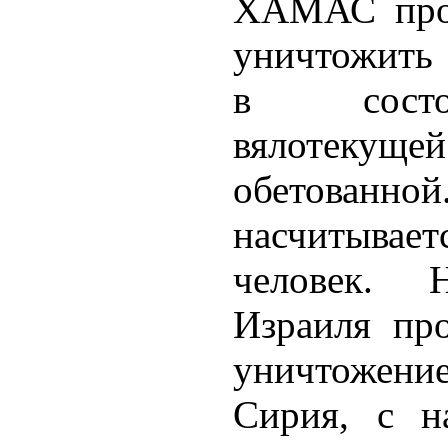
ХАМАС пров
уничтожить 
в состо
вялотеку
обетованн
насчитыва
человек. 
Израиля про
уничтожение
Сирия, с н