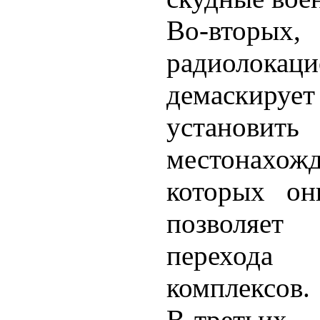
Во-вторых,
радиолок
демаскируе
устано
местонахо
которых о
позволяет
перехода 
комплексов.
В-третьих,