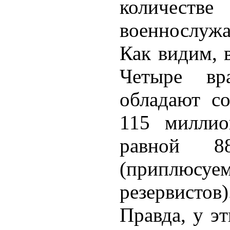
количе
военнослуж
Как видим, в
Четыре вр
обладают с
115 миллио
равной 8
(приплюсуем
резервистов)
Правда, у э