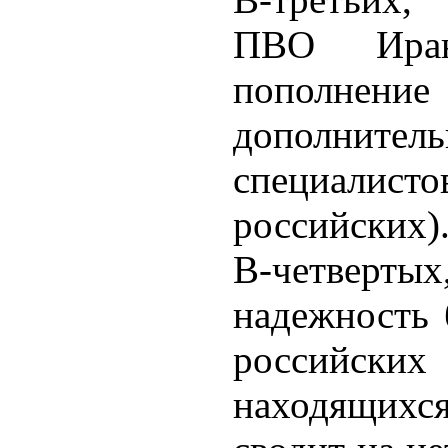
ПВО Иран
пополнени
дополнител
специали
российских)
В-четверты
надежность 
российск
находящихс