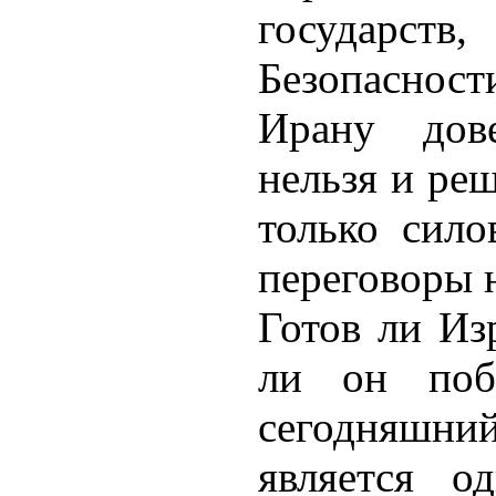
государст
Безопасно
Ирану дов
нельзя и ре
только сил
переговоры н
Готов ли Изр
ли он побе
сегодняшний
является о