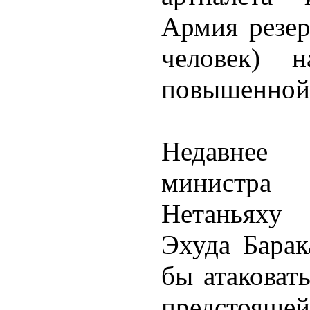
Армия резер
человек) н
повышенной 
Недавнее 
министра
Нетаньяху
Эхуда Барак
бы атаковат
предстоящ