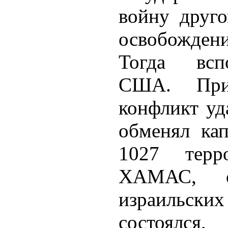
войну друго
освобожден
Тогда всп
США. При
конфликт уд
обменял ка
1027 терр
ХАМАС, о
израильски
состоялс