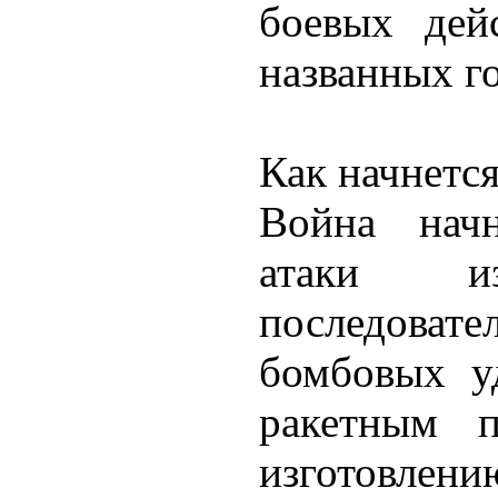
боевых дей
названных го
Как начнетс
Война начн
атаки из
последовате
бомбовых уд
ракетным п
изготовлени