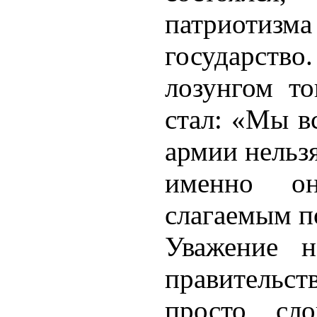
патриотиз
государст
лозунгом т
стал: «Мы в
армии нельзя
именно он
слагаемым п
Уважение н
правительст
просто сло