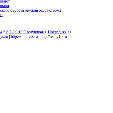
ивают
овали
ского оборота оружия будут строже
ен
4
5
6
7
8
9
10
Следующая
>
Последняя
>>
ays.ru
|
http://smipress.ru
|
http://realty10.ru