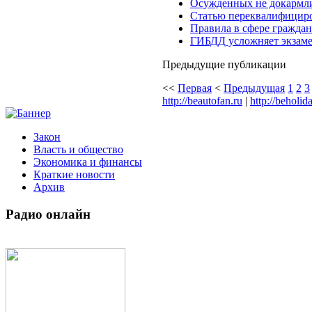
Осужденных не докармл
Статью переквалифицир
Правила в сфере граждан
ГИБДД усложняет экзам
Предыдущие публикации
<<
Первая
<
Предыдущая
1
2
3
http://beautofan.ru
|
http://beholid
Закон
Власть и общество
Экономика и финансы
Краткие новости
Архив
Радио
онлайн