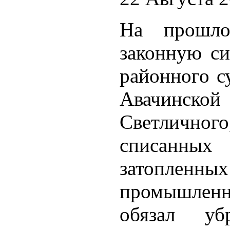
На прошло
законную си
районного с
Авачинс
Светличног
списанн
затопленных
промышленно
обязал уб