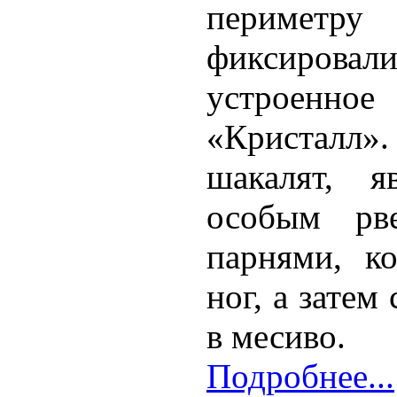
периметр
фиксирова
устроенное
«Кристал
шакалят, 
особым рве
парнями, к
ног, а затем
в месиво.
Подробнее...