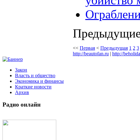
убийство 
Ограблени
Предыдущие
<<
Первая
<
Предыдущая
1
2
3
http://beautofan.ru
|
http://beholid
Закон
Власть и общество
Экономика и финансы
Краткие новости
Архив
Радио
онлайн