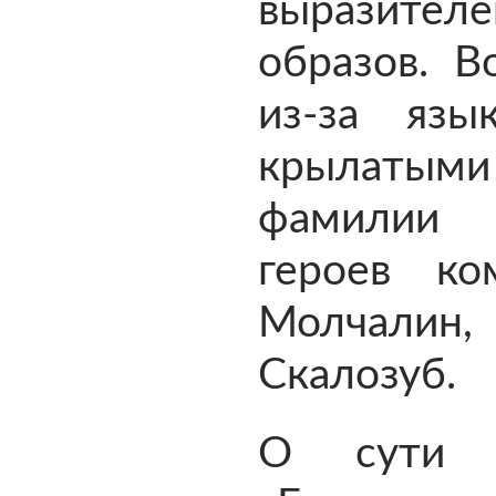
выразител
образов. В
из-за язы
крылаты
фамилии
героев к
Молчалин, 
Скалозуб.
О сути 