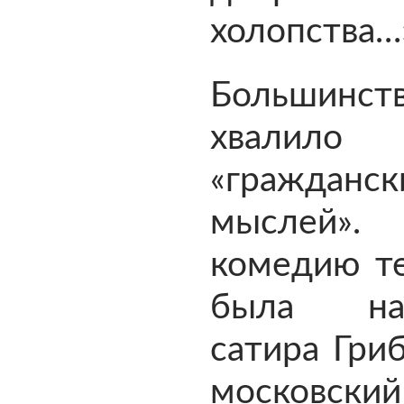
холопства…
Большинст
хвали
«гражданск
мыслей».
комедию те
была нап
сатира Гри
московский