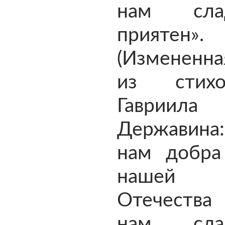
нам сл
приятен».
(Измененна
из стихо
Гавриила
Державин
нам добра
нашей с
Отечеств
нам сл