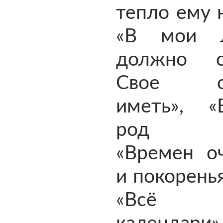
тепло ему н
«В мои 
должно 
Свое су
иметь», «В
род не
«Времен оч
и покорень
«Всё 