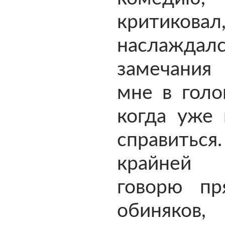
критико
наслажда
замечани
мне в голо
когда уже 
справит
крайне
говорю пр
обиняко