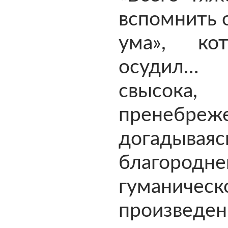
вспомнить о
ума», ко
осудил… 
свысо
пренебреже
догадываясь
благородне
гуманическ
произведен