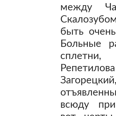
между Ч
Скалозу
быть очень
Больные ра
сплетни,
Репетилова
Загорецки
отъявле
всюду пр