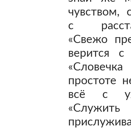
чувством, 
с расста
«Свежо пре
верится с 
«Слове
простоте н
всё с уж
«Служить
прислужива