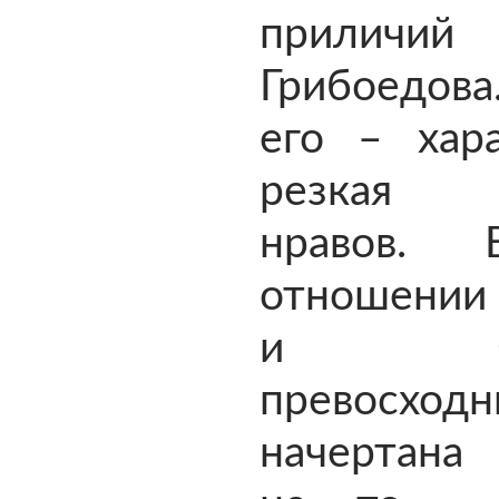
приличий
Грибоедо
его – хар
резкая 
нравов.
отношении
и Ска
превосходн
начертана 