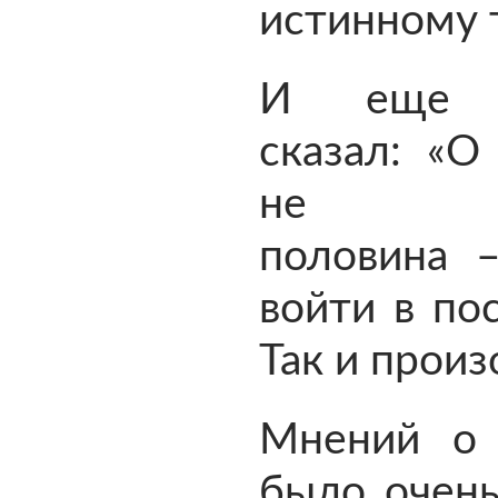
истинному 
И еще 
сказал: «О
не го
половина 
войти в по
Так и прои
Мнений о
было очень