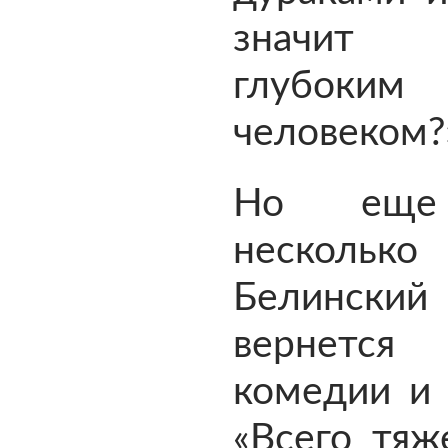
значит
глубоким
человеком?
Но еще
несколь
Белински
вернется
комедии и 
«Всего тяж