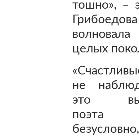
тошно», – 
Грибоедова
волнова
целых поко
«Счастлив
не наблю
это выр
поэта 
безусловно