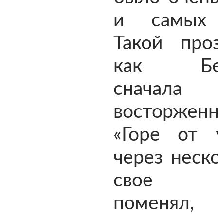
и самых 
Такой проз
как Бел
сначала
восторженн
«Горе от 
через неск
свое м
поменял,