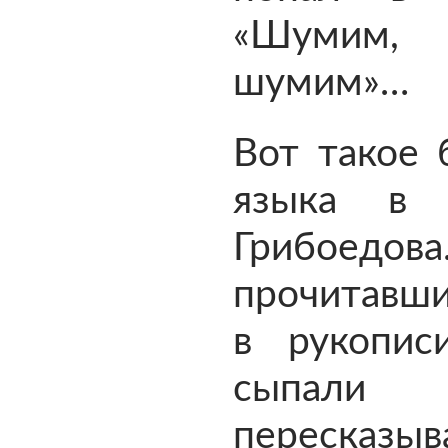
«Шумим, 
шумим»…
Вот такое 
языка в 
Грибоедов
прочитавши
в рукопис
сыпали ф
пересказыв