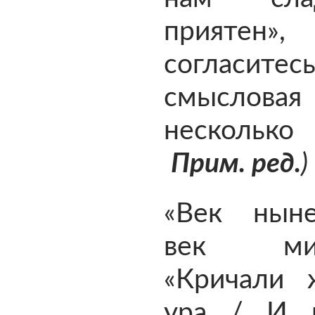
приятен»,
согласит
смысловая 
несколько
Прим. ред.
)
«Век нын
век мин
«Кричали
ура / И 