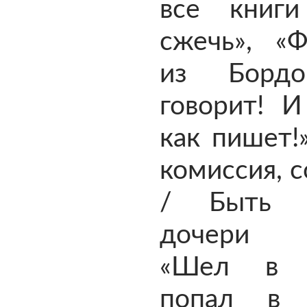
все книг
сжечь», «Ф
из Бордо
говорит! И
как пишет!»
комиссия, с
/ Быть в
дочери 
«Шел в к
попал в 