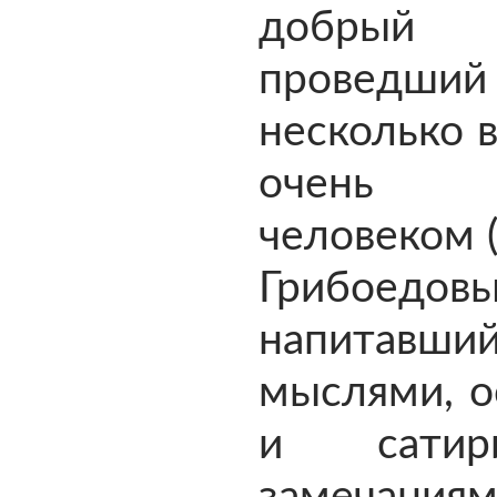
добрый 
проведший
несколько 
очень 
человеком 
Грибоед
напитавш
мыслями, о
и сатири