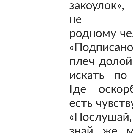
закоулок»,
не пор
родному че
«Подписан
плеч долой
искать по 
Где оскор
есть чувств
«Послушай,
знай же м