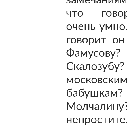
замечания
что гово
очень умно
говорит он
Фамусову?
Скалозубу?
московски
бабушкам?
Молчали
непростите