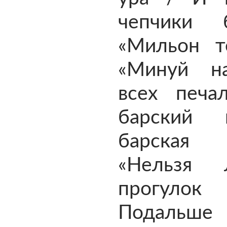
чепчики б
«Мильон те
«Минуй н
всех печ
барский 
барская 
«Нельзя
прогу
Подальше