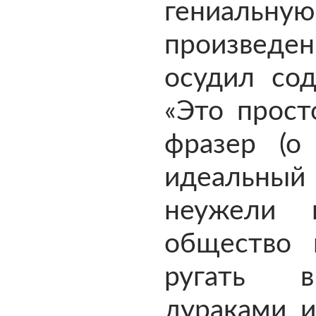
гениальную
произведен
осудил сод
«Это прост
фразер (о 
идеальн
неужели 
общество 
ругать 
дураками и