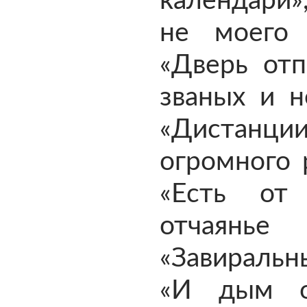
календари»
не моего 
«Дверь отп
званых и н
«Дистанци
огромного 
«Есть от
отчаянье 
«Завиральн
«И дым о