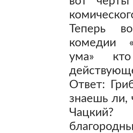
вот черты
комическог
Теперь в
комедии 
ума» кт
действующ
Ответ: Гри
знаешь ли, 
Чацкий? 
благоро