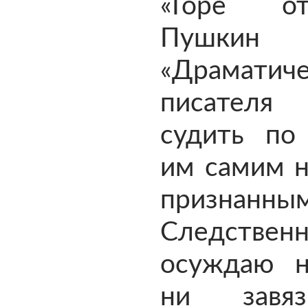
«Горе о
Пушкин н
«Драматиче
писателя
судить по 
им самим н
признанным
Следстве
осуждаю н
ни завя