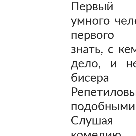
Первый 
умного чел
первого 
знать, с к
дело, и н
бисера
Репетиловы
подобным
Слуша
комедию