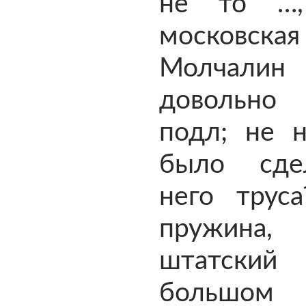
не то …
московская
Молчал
довольн
подл; не 
было сде
него труса
пружин
штатский
большом