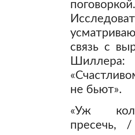
поговоркой
Исследова
усматрива
связь с вы
Шиллера:
«Счастлив
не бьют».
«Уж ко
пресечь, /